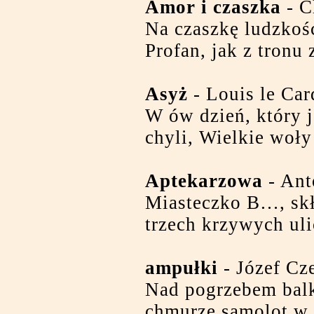
Amor i czaszka
- C
Na czaszkę ludzkośc
Profan, jak z tronu 
Asyż
- Louis le Car
W ów dzień, który j
chyli, Wielkie woły
Aptekarzowa
- Ant
Miasteczko B…, skł
trzech krzywych uli
ampułki
- Józef Cz
Nad pogrzebem bal
chmurze samolot w