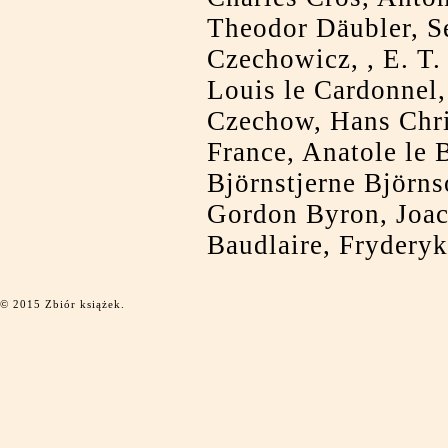
Theodor Däubler, S
Czechowicz, , E. T
Louis le Cardonnel,
Czechow, Hans Chri
France, Anatole le
Björnstjerne Björns
Gordon Byron, Joac
Baudlaire, Fryderyk
© 2015 Zbiór książek.