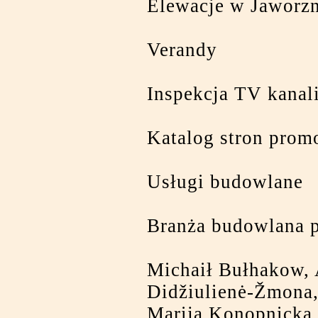
Elewacje w Jaworzn
Verandy
Inspekcja TV kanali
Katalog stron prom
Usługi budowlane
Branża budowlana 
Michaił Bułhakow, A
Didžiulienė-Žmona,
Marija Konopnicka,