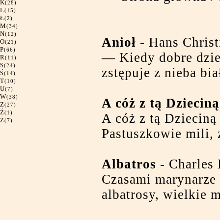
K
(28)
L
(15)
Ł
(2)
M
(34)
N
(12)
Anioł
- Hans Christ
O
(21)
P
(66)
— Kiedy dobre dzie
R
(11)
S
(24)
zstępuje z nieba bia
Ś
(14)
T
(10)
U
(7)
W
(38)
A cóż z tą Dzieci
Z
(27)
Ź
(1)
A cóż z tą Dzieciną
Ż
(7)
Pastuszkowie mili, 
Albatros
- Charles 
Czasami marynarze 
albatrosy, wielkie 