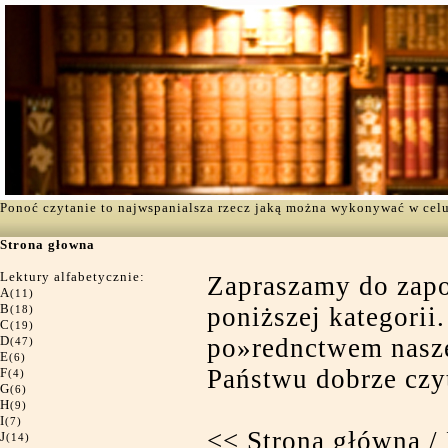
Ponoć czytanie to najwspanialsza rzecz jaką można wykonywać w cel
Strona głowna
Lektury alfabetycznie:
Zapraszamy do zapoz
A
(11)
B
poniższej kategorii
(18)
C
(19)
D
po»rednctwem nasze
(47)
E
(6)
Państwu dobrze czy
F
(4)
G
(6)
H
(9)
I
(7)
<<
Strona główna
/
J
(14)