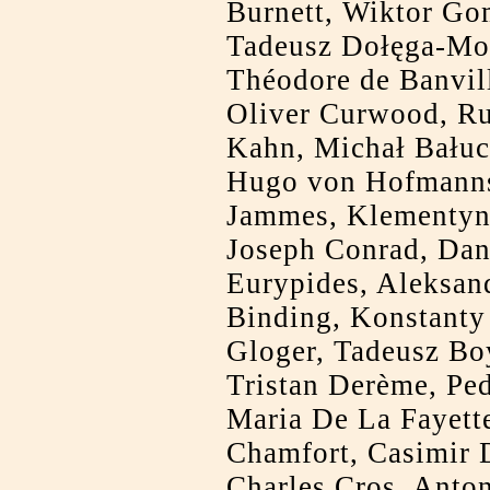
Burnett, Wiktor Gom
Tadeusz Dołęga-Mos
Théodore de Banvil
Oliver Curwood, Ru
Kahn, Michał Bałuc
Hugo von Hofmannst
Jammes, Klementyn
Joseph Conrad, Dan
Eurypides, Aleksan
Binding, Konstanty
Gloger, Tadeusz Bo
Tristan Derème, Ped
Maria De La Fayett
Chamfort, Casimir 
Charles Cros, Anto