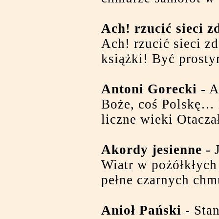
Ach! rzucić sieci z
Ach! rzucić sieci zd
książki! Być prosty
Antoni Gorecki
- A
Boże, coś Polskę… 
liczne wieki Otacza
Akordy jesienne
- 
Wiatr w pożółkłych
pełne czarnych chm
Anioł Pański
- Sta