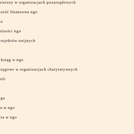
arowizny w organizacjach pozarządowych
zość finansowa ngo
go
alności ngo
projektów unijnych
 ksiąg w ngo
sięgowe w organizacjach charytatywnych
oli
ngo
a w ngo
ia w ngo