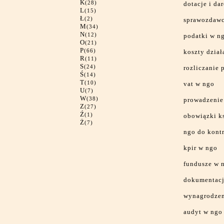
K
(28)
dotacje i d
L
(15)
Ł
(2)
sprawozdawc
M
(34)
N
(12)
podatki w n
O
(21)
P
(66)
koszty dział
R
(11)
S
(24)
rozliczanie 
Ś
(14)
T
(10)
vat w ngo
U
(7)
W
(38)
prowadzenie
Z
(27)
Ź
(1)
obowiązki k
Ż
(7)
ngo do kontr
kpir w ngo
fundusze w 
dokumentacj
wynagrodzen
audyt w ngo