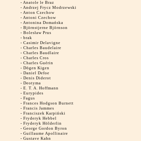
-
Anatole le Braz
-
Andrzej Frycz Modrzewski
-
Anton Czechow
-
Antoni Czechow
-
Antonina Domańska
-
Björnstjerne Björnson
-
Bolesław Prus
-
brak
-
Casimir Delavigne
-
Charles Baudelaire
-
Charles Baudlaire
-
Charles Cros
-
Charles Guérin
-
Dōgen Kigen
-
Daniel Defoe
-
Denis Diderot
-
Deotyma
-
E. T. A. Hoffmann
-
Eurypides
-
Fagus
-
Frances Hodgson Burnett
-
Francis Jammes
-
Franciszek Karpiński
-
Fryderyk Hebbel
-
Fryderyk Hölderlin
-
George Gordon Byron
-
Guillaume Apollinaire
-
Gustave Kahn