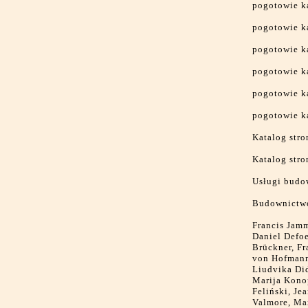
pogotowie k
pogotowie k
pogotowie k
pogotowie k
pogotowie k
pogotowie k
Katalog stro
Katalog str
Usługi budo
Budownictw
Francis Jamm
Daniel Defoe
Brückner, F
von Hofmanns
Liudvika Di
Marija Konop
Feliński, J
Valmore, Max