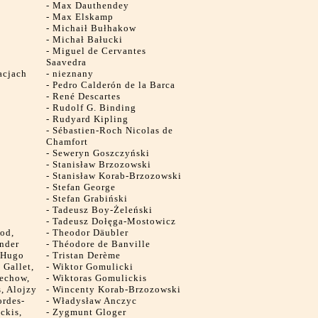
-
Max Dauthendey
-
Max Elskamp
-
Michaił Bułhakow
-
Michał Bałucki
-
Miguel de Cervantes
Saavedra
acjach
-
nieznany
-
Pedro Calderón de la Barca
-
René Descartes
-
Rudolf G. Binding
-
Rudyard Kipling
-
Sébastien-Roch Nicolas de
Chamfort
-
Seweryn Goszczyński
-
Stanisław Brzozowski
-
Stanisław Korab-Brzozowski
-
Stefan George
-
Stefan Grabiński
-
Tadeusz Boy-Żeleński
-
Tadeusz Dołęga-Mostowicz
ood,
-
Theodor Däubler
ander
-
Théodore de Banville
, Hugo
-
Tristan Derème
 Gallet,
-
Wiktor Gomulicki
zechow,
-
Wiktoras Gomulickis
, Alojzy
-
Wincenty Korab-Brzozowski
ordes-
-
Władysław Anczyc
ckis,
-
Zygmunt Gloger