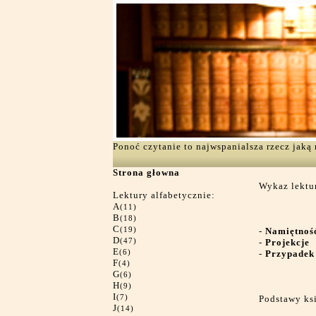
Ponoć czytanie to najwspanialsza rzecz jak
Strona głowna
Wykaz lektur
Lektury alfabetycznie:
A
(11)
B
(18)
C
(19)
-
Namiętnoś
D
(47)
-
Projekcje
E
(6)
-
Przypadek
F
(4)
G
(6)
H
(9)
I
(7)
Podstawy ks
J
(14)