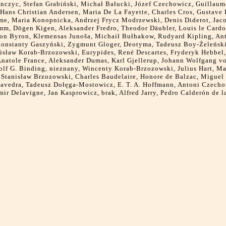
nczyc, Stefan Grabiński, Michał Bałucki, Józef Czechowicz, Guillaum
 Hans Christian Andersen, Maria De La Fayette, Charles Cros, Gustave
me, Maria Konopnicka, Andrzej Frycz Modrzewski, Denis Diderot, Jaco
mm, Dōgen Kigen, Aleksander Fredro, Theodor Däubler, Louis le Cardo
on Byron, Klemensas Junoša, Michaił Bułhakow, Rudyard Kipling, An
onstanty Gaszyński, Zygmunt Gloger, Deotyma, Tadeusz Boy-Żeleński
isław Korab-Brzozowski, Eurypides, René Descartes, Fryderyk Hebbel
natole France, Aleksander Dumas, Karl Gjellerup, Johann Wolfgang v
lf G. Binding, nieznany, Wincenty Korab-Brzozowski, Julius Hart, M
Stanisław Brzozowski, Charles Baudelaire, Honore de Balzac, Miguel
avedra, Tadeusz Dołęga-Mostowicz, E. T. A. Hoffmann, Antoni Czecho
mir Delavigne, Jan Kasprowicz, brak, Alfred Jarry, Pedro Calderón de l