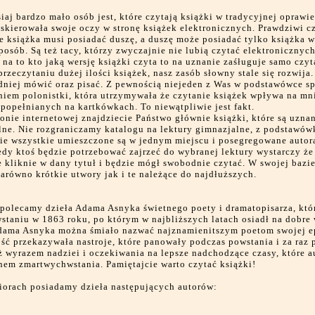
siaj bardzo mało osób jest, które czytają książki w tradycyjnej oprawi
skierowała swoje oczy w stronę książek elektronicznych. Prawdziwi c
e książka musi posiadać duszę, a duszę może posiadać tylko książka 
posób. Są też tacy, którzy zwyczajnie nie lubią czytać elektronicznych
na to kto jaką wersję książki czyta to na uznanie zaśługuje samo czyt
przeczytaniu dużej ilości książek, nasz zasób słowny stale się rozwija.
dniej mówić oraz pisać. Z pewnością niejeden z Was w podstawówce sp
niem polonistki, która utrzymywała że czytanie książek wpływa na mn
 popełnianych na kartkówkach. To niewątpliwie jest fakt.
ronie internetowej znajdziecie Państwo głównie książki, które są uzna
lne. Nie rozgraniczamy katalogu na lektury gimnazjalne, z podstawów
ie wszystkie umieszczone są w jednym miejscu i posegregowane autor
edy ktoś będzie potrzebować zajrzeć do wybranej lektury wystarczy ż
ie kliknie w dany tytuł i będzie mógł swobodnie czytać. W swojej bazi
arówno krótkie utwory jak i te należące do najdłuższych.
polecamy dzieła Adama Asnyka świetnego poety i dramatopisarza, któr
staniu w 1863 roku, po którym w najbliższych latach osiadł na dobre
dama Asnyka można śmiało nazwać najznamienitszym poetom swojej e
ść przekazywała nastroje, które panowały podczas powstania i za raz 
 wyrazem nadziei i oczekiwania na lepsze nadchodzące czasy, które a
nem zmartwychwstania. Pamiętajcie warto czytać książki!
iorach posiadamy dzieła następujących autorów: