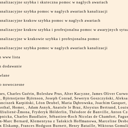
analizacyjne szybka i skuteczna pomoc w naglych awariach
analizacyjne szybka pomoc w naglych awariach kanalizacji
analizacyjne krakow szybka pomoc w naglych awariach
analizacyjne krakow szybka i profesjonalna pomoc w awaryjnych sytu
analizacyjne w krakowie szybka i profesjonalna pomoc
analizacyjne szybka pomoc w naglych awariach kanalizacji
n www lista
on dodawanie
wlane
o nowoczesne
es, Charles Guérin, Bolesław Prus, Alter Kacyzne, James Oliver Curw
, Björnstjerne Björnson, Joseph Conrad, Seweryn Goszczyński, Aleks
ranciszek Karpiński, Léon Deubel, Maria Dąbrowska, Joachim Gasquet
thal, Homer, , Adam Asnyk, Anatole le Braz, Aloysius Bertrand, Louis
džiulienė-Žmona, Fryderyk Hölderlin, Théodore de Banville, Anton C
nicka, Charles Baudlaire, Sébastien-Roch Nicolas de Chamfort, Fagus
ean-Marc Bernard, Klementyna z Tańskich Hoffmanowa, Marceline Desb
 Elskamp, Frances Hodgson Burnett, Henry Bataille, Wiktoras Gomuli