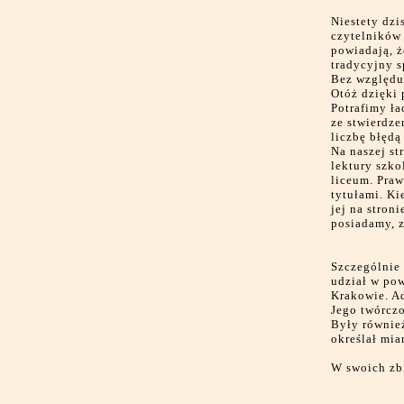
Niestety dzi
czytelników 
powiadają, ż
tradycyjny s
Bez względu 
Otóż dzięki 
Potrafimy ła
ze stwierdze
liczbę błędą
Na naszej st
lektury szko
liceum. Praw
tytułami. Ki
jej na stron
posiadamy, z
Szczególnie 
udział w pow
Krakowie. A
Jego twórczo
Były również
określał mia
W swoich zb