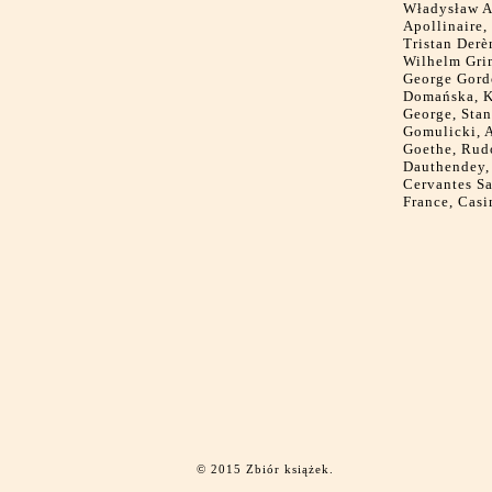
Władysław A
Apollinaire,
Tristan Derè
Wilhelm Gri
George Gord
Domańska, K
George, Stan
Gomulicki, A
Goethe, Rudo
Dauthendey, 
Cervantes Sa
France, Casi
© 2015 Zbiór książek.