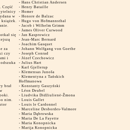
-
Hans Christian Andersen
e. Część
-
Henry Bataille
zytelnicy
-
Homer
wydana w
-
Honore de Balzac
 książek.
-
Hugo von Hofmannsthal
anie.
-
Jacob i Wilhelm Grimm
-
James Oliver Curwood
otkał się
-
Jan Kasprowicz
iejszą
-
Jean-Marc Bernard
-
Joachim Gasquet
ne za
-
Johann Wolfgang von Goethe
ki czy
-
Joseph Conrad
ami i
-
Józef Czechowicz
e odszuka
-
Julius Hart
e
-
Karl Gjellerup
-
Klemensas Junoša
-
Klementyna z Tańskich
Hoffmanowa
y brał
-
Konstanty Gaszyński
 w
-
Léon Deubel
poki.
-
Liudvika Didžiulienė-Žmona
po nim.
-
Louis Gallet
utor
-
Louis le Cardonnel
-
Marceline Desbordes-Valmore
-
Maria Dąbrowska
-
Maria De La Fayette
-
Maria Konopnicka
-
Marija Konopnicka