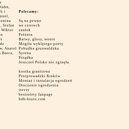
e
 Kahn,
b i
Polecamy:
nnel,
tonina
Są na pewno
, Stefan
we czterech
, Wiktor
zaułek
on
Próżnia
ax
Barwy, głosy, wonie
 de
Mogiła wyklętego poety
w, Anatol
Pobudka grunwaldzka
a Barca,
Syrena
Prządka
Jeszcześ Polsko nie zginęła
kostka granitowa
Przeprowadzki Kraków
Montaż i instalacja ogrodzeń
Otoczenie ogrodzenia
itever
bestrolety fanpage
bdb-biuro.com