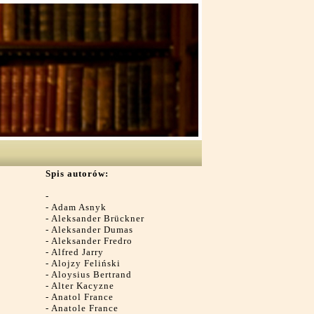
Spis autorów:
-
-
Adam Asnyk
-
Aleksander Brückner
-
Aleksander Dumas
-
Aleksander Fredro
-
Alfred Jarry
-
Alojzy Feliński
-
Aloysius Bertrand
-
Alter Kacyzne
-
Anatol France
-
Anatole France