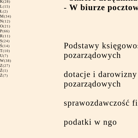
K
(28)
-
W biurze poczto
L
(15)
Ł
(2)
M
(34)
N
(12)
O
(21)
P
(66)
R
(11)
S
(24)
Podstawy księgowoś
Ś
(14)
T
(10)
pozarządowych
U
(7)
W
(38)
Z
(27)
Ź
(1)
dotacje i darowizny
Ż
(7)
pozarządowych
sprawozdawczość f
podatki w ngo