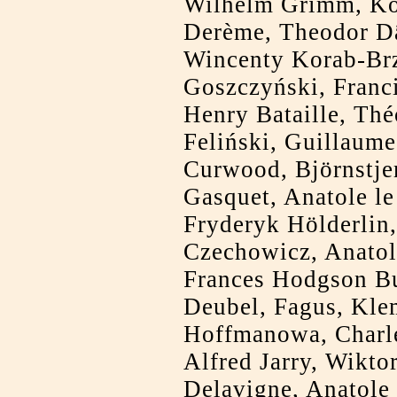
Wilhelm Grimm, Kon
Derème, Theodor Dä
Wincenty Korab-Br
Goszczyński, Franc
Henry Bataille, Thé
Feliński, Guillaume
Curwood, Björnstje
Gasquet, Anatole le
Fryderyk Hölderlin
Czechowicz, Anatol
Frances Hodgson Bu
Deubel, Fagus, Kle
Hoffmanowa, Charl
Alfred Jarry, Wikto
Delavigne, Anatole