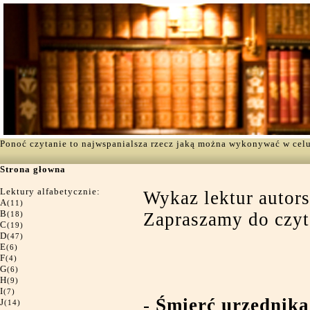
Ponoć czytanie to najwspanialsza rzecz jaką można wykonywać w cel
Strona głowna
Lektury alfabetycznie:
Wykaz lektur autor
A
(11)
B
Zapraszamy do czyt
(18)
C
(19)
D
(47)
E
(6)
F
(4)
G
(6)
H
(9)
I
(7)
-
Śmierć urzędnika
J
(14)