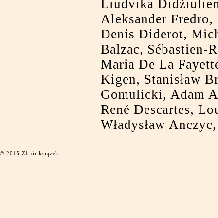
Liudvika Didžiulie
Aleksander Fredro,
Denis Diderot, Mic
Balzac, Sébastien-
Maria De La Fayett
Kigen, Stanisław B
Gomulicki, Adam A
René Descartes, Lou
Władysław Anczyc,
© 2015 Zbiór książek.