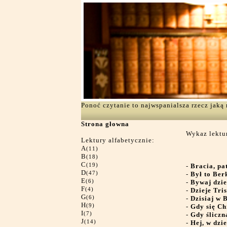
Ponoć czytanie to najwspanialsza rzecz jak
Strona głowna
Wykaz lektur
Lektury alfabetycznie:
A
(11)
B
(18)
C
(19)
-
Bracia, pa
D
(47)
-
Był to Ber
E
(6)
-
Bywaj dzi
F
(4)
-
Dzieje Tris
G
(6)
-
Dzisiaj w 
H
(9)
-
Gdy się Ch
I
(7)
-
Gdy śliczn
J
(14)
-
Hej, w dzi