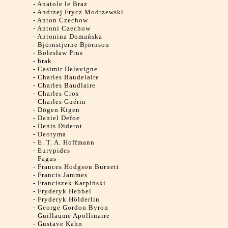
-
Anatole le Braz
-
Andrzej Frycz Modrzewski
-
Anton Czechow
-
Antoni Czechow
-
Antonina Domańska
-
Björnstjerne Björnson
-
Bolesław Prus
-
brak
-
Casimir Delavigne
-
Charles Baudelaire
-
Charles Baudlaire
-
Charles Cros
-
Charles Guérin
-
Dōgen Kigen
-
Daniel Defoe
-
Denis Diderot
-
Deotyma
-
E. T. A. Hoffmann
-
Eurypides
-
Fagus
-
Frances Hodgson Burnett
-
Francis Jammes
-
Franciszek Karpiński
-
Fryderyk Hebbel
-
Fryderyk Hölderlin
-
George Gordon Byron
-
Guillaume Apollinaire
-
Gustave Kahn