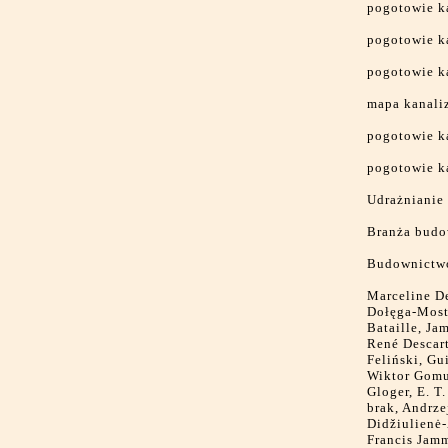
pogotowie k
pogotowie k
pogotowie k
mapa kanaliz
pogotowie k
pogotowie k
Udrażnianie 
Branża budo
Budownictw
Marceline De
Dołęga-Most
Bataille, Ja
René Descart
Feliński, Gu
Wiktor Gomu
Gloger, E. T
brak, Andrze
Didžiulienė-
Francis Jamm