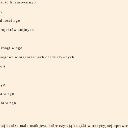
zość finansowa ngo
go
alności ngo
projektów unijnych
 ksiąg w ngo
sięgowe w organizacjach charytatywnych
oli
ngo
a w ngo
ia w ngo
siaj bardzo mało osób jest, które czytają książki w tradycyjnej oprawi