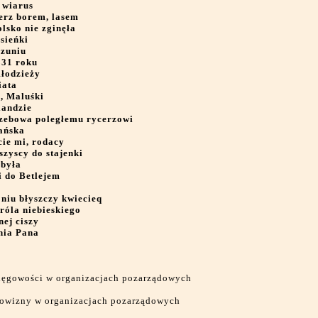
y wiarus
ierz borem, lasem
olsko nie zginęła
sieńki
ezuniu
831 roku
łodzieży
iata
, Maluśki
landzie
rzebowa poległemu rycerzowi
ańska
ie mi, rodacy
zyscy do stajenki
 była
i do Betlejem
niu błyszczy kwiecieq
óla niebieskiego
ej ciszy
nia Pana
ięgowości w organizacjach pozarządowych
arowizny w organizacjach pozarządowych