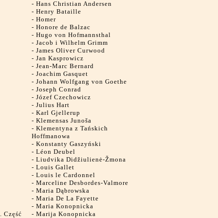
-
Hans Christian Andersen
-
Henry Bataille
-
Homer
-
Honore de Balzac
-
Hugo von Hofmannsthal
-
Jacob i Wilhelm Grimm
-
James Oliver Curwood
-
Jan Kasprowicz
-
Jean-Marc Bernard
-
Joachim Gasquet
-
Johann Wolfgang von Goethe
-
Joseph Conrad
-
Józef Czechowicz
-
Julius Hart
-
Karl Gjellerup
-
Klemensas Junoša
-
Klementyna z Tańskich
Hoffmanowa
-
Konstanty Gaszyński
-
Léon Deubel
-
Liudvika Didžiulienė-Žmona
-
Louis Gallet
-
Louis le Cardonnel
-
Marceline Desbordes-Valmore
-
Maria Dąbrowska
-
Maria De La Fayette
-
Maria Konopnicka
e. Część
-
Marija Konopnicka