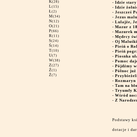
K
(28)
-
Idzie star
L
(15)
-
Idzie żołn
Ł
(2)
-
Jeszcześ P
M
(34)
-
Jezus malu
N
(12)
-
Lulajże, J
O
(21)
-
Mazur z 1
P
(66)
-
Mazurek m
R
(11)
-
Mędrcy św
S
(24)
-
Oj Maluśki
Ś
(14)
-
Pieśń o Ro
T
(10)
-
Pieśń pog
U
(7)
-
Piosnka uł
W
(38)
-
Pomoc dajc
Z
(27)
-
Pójdźmy ws
Ź
(1)
-
Północ już
Ż
(7)
-
Przybieżel
-
Rozmaryn
-
Tam na bło
-
Tryumfy Kr
-
Wśród nocn
-
Z Narodze
Podstawy ks
dotacje i d