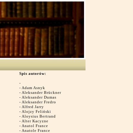
Spis autorów:
-
-
Adam Asnyk
-
Aleksander Brückner
-
Aleksander Dumas
-
Aleksander Fredro
-
Alfred Jarry
-
Alojzy Feliński
-
Aloysius Bertrand
-
Alter Kacyzne
-
Anatol France
-
Anatole France