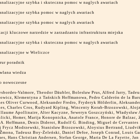
analizacyjne szybka i skuteczna pomoc w naglych awariach
analizacyjne szybka pomoc w naglych awariach
analizacyjne szybka pomoc w naglych awariach
acji kluczowe narzedzie w zarzadzaniu infrastruktura miejska
analizacyjne szybka i skuteczna pomoc w naglych awariach
analizacyjne w Wieliczce
rur poradnik
wlana wiedza
o nowoczesne
sbordes-Valmore, Theodor Däubler, Bolesław Prus, Alfred Jarry, Tadeu
owicz, Klementyna z Tańskich Hoffmanowa, Pedro Calderón de la Bar
mes Oliver Curwood, Aleksander Fredro, Fryderyk Hölderlin, Aleksand
es, Charles Cros, Rudyard Kipling, Wincenty Korab-Brzozowski, Aloj
illaume Apollinaire, Alter Kacyzne, Seweryn Goszczyński, Władysław 
licki, Homer, Marija Konopnicka, Anatole France, Honore de Balzac,
. A. Hoffmann, Denis Diderot, Rudolf G. Binding, Miguel de Cervantes
j Frycz Modrzewski, Stanisław Brzozowski, Aloysius Bertrand, Liudvi
Žmona, Tadeusz Boy-Żeleński, Daniel Defoe, Joseph Conrad, Louis Gal
es, Hans Christian Andersen, Stefan George, Maria De La Fayette, Jan