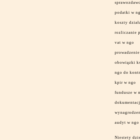
sprawozdawc
podatki w n
koszty dział
rozliczanie 
vat w ngo
prowadzenie
obowiązki k
ngo do kontr
kpir w ngo
fundusze w 
dokumentacj
wynagrodzen
audyt w ngo
Niestety dzi