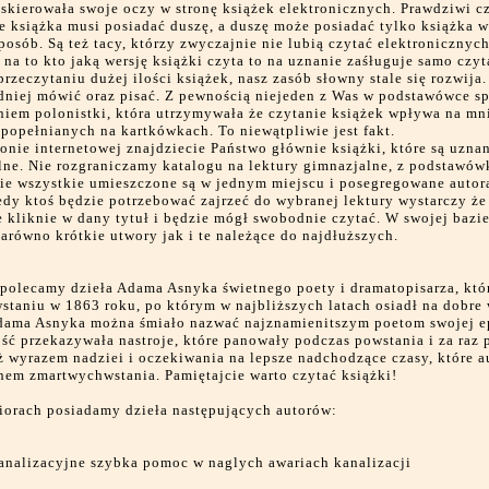
skierowała swoje oczy w stronę książek elektronicznych. Prawdziwi c
e książka musi posiadać duszę, a duszę może posiadać tylko książka 
posób. Są też tacy, którzy zwyczajnie nie lubią czytać elektronicznych
na to kto jaką wersję książki czyta to na uznanie zaśługuje samo czyt
przeczytaniu dużej ilości książek, nasz zasób słowny stale się rozwija.
dniej mówić oraz pisać. Z pewnością niejeden z Was w podstawówce sp
niem polonistki, która utrzymywała że czytanie książek wpływa na mn
 popełnianych na kartkówkach. To niewątpliwie jest fakt.
ronie internetowej znajdziecie Państwo głównie książki, które są uzna
lne. Nie rozgraniczamy katalogu na lektury gimnazjalne, z podstawów
ie wszystkie umieszczone są w jednym miejscu i posegregowane autor
edy ktoś będzie potrzebować zajrzeć do wybranej lektury wystarczy ż
ie kliknie w dany tytuł i będzie mógł swobodnie czytać. W swojej bazi
arówno krótkie utwory jak i te należące do najdłuższych.
polecamy dzieła Adama Asnyka świetnego poety i dramatopisarza, któr
staniu w 1863 roku, po którym w najbliższych latach osiadł na dobre
dama Asnyka można śmiało nazwać najznamienitszym poetom swojej e
ść przekazywała nastroje, które panowały podczas powstania i za raz 
 wyrazem nadziei i oczekiwania na lepsze nadchodzące czasy, które a
nem zmartwychwstania. Pamiętajcie warto czytać książki!
iorach posiadamy dzieła następujących autorów:
analizacyjne szybka pomoc w naglych awariach kanalizacji