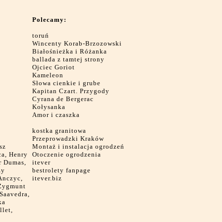
Polecamy:
toruń
Wincenty Korab-Brzozowski
Białośnieżka i Różanka
ballada z tamtej strony
Ojciec Goriot
Kameleon
Słowa cienkie i grube
Kapitan Czart. Przygody
Cyrana de Bergerac
Kołysanka
Amor i czaszka
kostka granitowa
Przeprowadzki Kraków
sz
Montaż i instalacja ogrodzeń
ca, Henry
Otoczenie ogrodzenia
er Dumas,
itever
zy
bestrolety fanpage
Anczyc,
itever.biz
 Zygmunt
 Saavedra,
ka
let,