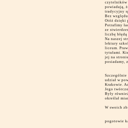
czytelników 
powiadają, ż
tradycyjny s
Bez względu 
Otóż dzięki 
Potrafimy ła
ze stwierdze
liczbę błędą
Na naszej st
lektury szko
liceum. Praw
tytułami. Ki
jej na stron
posiadamy, z
Szczególnie 
udział w pow
Krakowie. A
Jego twórczo
Były również
określał mia
W swoich zb
pogotowie k