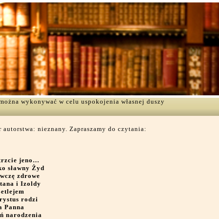
ą można wykonywać w celu uspokojenia własnej duszy
 autorstwa: nieznany. Zapraszamy do czytania:
trzcie jeno…
ko sławny Żyd
ewczę zdrowe
tana i Izoldy
Betlejem
rystus rodzi
a Panna
eń narodzenia