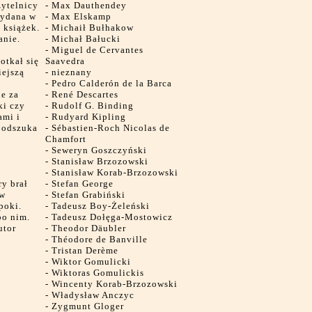
zytelnicy
-
Max Dauthendey
wydana w
-
Max Elskamp
 książek.
-
Michaił Bułhakow
anie.
-
Michał Bałucki
-
Miguel de Cervantes
otkał się
Saavedra
iejszą
-
nieznany
-
Pedro Calderón de la Barca
ne za
-
René Descartes
ki czy
-
Rudolf G. Binding
ami i
-
Rudyard Kipling
e odszuka
-
Sébastien-Roch Nicolas de
e
Chamfort
-
Seweryn Goszczyński
-
Stanisław Brzozowski
-
Stanisław Korab-Brzozowski
y brał
-
Stefan George
 w
-
Stefan Grabiński
poki.
-
Tadeusz Boy-Żeleński
po nim.
-
Tadeusz Dołęga-Mostowicz
utor
-
Theodor Däubler
-
Théodore de Banville
-
Tristan Derème
-
Wiktor Gomulicki
-
Wiktoras Gomulickis
-
Wincenty Korab-Brzozowski
-
Władysław Anczyc
-
Zygmunt Gloger