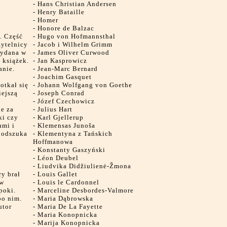
-
Hans Christian Andersen
-
Henry Bataille
-
Homer
-
Honore de Balzac
e. Część
-
Hugo von Hofmannsthal
zytelnicy
-
Jacob i Wilhelm Grimm
wydana w
-
James Oliver Curwood
 książek.
-
Jan Kasprowicz
anie.
-
Jean-Marc Bernard
-
Joachim Gasquet
otkał się
-
Johann Wolfgang von Goethe
iejszą
-
Joseph Conrad
-
Józef Czechowicz
ne za
-
Julius Hart
ki czy
-
Karl Gjellerup
ami i
-
Klemensas Junoša
e odszuka
-
Klementyna z Tańskich
e
Hoffmanowa
-
Konstanty Gaszyński
-
Léon Deubel
-
Liudvika Didžiulienė-Žmona
y brał
-
Louis Gallet
 w
-
Louis le Cardonnel
poki.
-
Marceline Desbordes-Valmore
po nim.
-
Maria Dąbrowska
utor
-
Maria De La Fayette
-
Maria Konopnicka
-
Marija Konopnicka