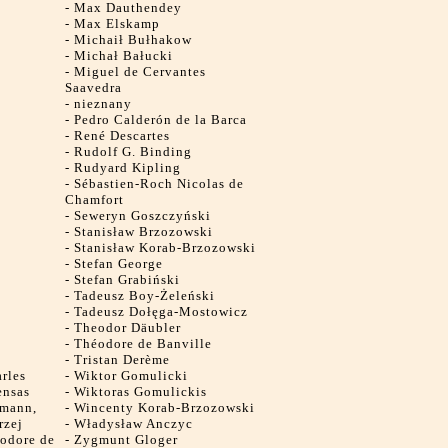
-
Max Dauthendey
-
Max Elskamp
-
Michaił Bułhakow
-
Michał Bałucki
-
Miguel de Cervantes
Saavedra
-
nieznany
-
Pedro Calderón de la Barca
-
René Descartes
-
Rudolf G. Binding
-
Rudyard Kipling
-
Sébastien-Roch Nicolas de
Chamfort
-
Seweryn Goszczyński
-
Stanisław Brzozowski
-
Stanisław Korab-Brzozowski
-
Stefan George
-
Stefan Grabiński
-
Tadeusz Boy-Żeleński
-
Tadeusz Dołęga-Mostowicz
-
Theodor Däubler
-
Théodore de Banville
-
Tristan Derème
rles
-
Wiktor Gomulicki
ensas
-
Wiktoras Gomulickis
fmann,
-
Wincenty Korab-Brzozowski
rzej
-
Władysław Anczyc
éodore de
-
Zygmunt Gloger