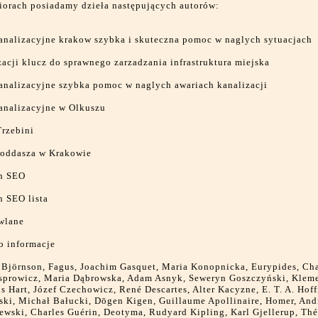
iorach posiadamy dzieła następujących autorów:
analizacyjne krakow szybka i skuteczna pomoc w naglych sytuacjach
acji klucz do sprawnego zarzadzania infrastruktura miejska
analizacyjne szybka pomoc w naglych awariach kanalizacji
analizacyjne w Olkuszu
Trzebini
poddasza w Krakowie
on SEO
n SEO lista
wlane
 informacje
 Björnson, Fagus, Joachim Gasquet, Maria Konopnicka, Eurypides, Cha
asprowicz, Maria Dąbrowska, Adam Asnyk, Seweryn Goszczyński, Klem
us Hart, Józef Czechowicz, René Descartes, Alter Kacyzne, E. T. A. Hof
ski, Michał Bałucki, Dōgen Kigen, Guillaume Apollinaire, Homer, And
wski, Charles Guérin, Deotyma, Rudyard Kipling, Karl Gjellerup, Th