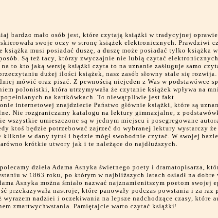
siaj bardzo mało osób jest, które czytają książki w tradycyjnej oprawi
skierowała swoje oczy w stronę książek elektronicznych. Prawdziwi c
e książka musi posiadać duszę, a duszę może posiadać tylko książka 
posób. Są też tacy, którzy zwyczajnie nie lubią czytać elektronicznych
na to kto jaką wersję książki czyta to na uznanie zaśługuje samo czyt
przeczytaniu dużej ilości książek, nasz zasób słowny stale się rozwija.
dniej mówić oraz pisać. Z pewnością niejeden z Was w podstawówce sp
niem polonistki, która utrzymywała że czytanie książek wpływa na mn
 popełnianych na kartkówkach. To niewątpliwie jest fakt.
ronie internetowej znajdziecie Państwo głównie książki, które są uzna
lne. Nie rozgraniczamy katalogu na lektury gimnazjalne, z podstawów
ie wszystkie umieszczone są w jednym miejscu i posegregowane autor
edy ktoś będzie potrzebować zajrzeć do wybranej lektury wystarczy ż
ie kliknie w dany tytuł i będzie mógł swobodnie czytać. W swojej bazi
arówno krótkie utwory jak i te należące do najdłuższych.
polecamy dzieła Adama Asnyka świetnego poety i dramatopisarza, któr
staniu w 1863 roku, po którym w najbliższych latach osiadł na dobre
dama Asnyka można śmiało nazwać najznamienitszym poetom swojej e
ść przekazywała nastroje, które panowały podczas powstania i za raz 
 wyrazem nadziei i oczekiwania na lepsze nadchodzące czasy, które a
nem zmartwychwstania. Pamiętajcie warto czytać książki!