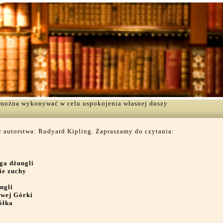
ą można wykonywać w celu uspokojenia własnej duszy
 autorstwa: Rudyard Kipling. Zapraszamy do czytania:
ga dżungli
ie zuchy
ngli
owej Górki
ółka