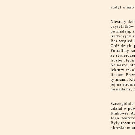
audyt w ngo
Niestety dzi
czytelników 
powiadają, ż
tradycyjny s
Bez względu 
Otóż dzięki 
Potrafimy ła
ze stwierdze
liczbę błędą
Na naszej st
lektury szko
liceum. Praw
tytułami. Ki
jej na stron
posiadamy, z
Szczególnie 
udział w pow
Krakowie. A
Jego twórczo
Były również
określał mia