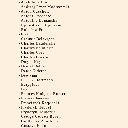
-
Anatole le Braz
-
Andrzej Frycz Modrzewski
-
Anton Czechow
-
Antoni Czechow
-
Antonina Domańska
-
Björnstjerne Björnson
-
Bolesław Prus
-
brak
-
Casimir Delavigne
-
Charles Baudelaire
-
Charles Baudlaire
-
Charles Cros
-
Charles Guérin
-
Dōgen Kigen
-
Daniel Defoe
-
Denis Diderot
-
Deotyma
-
E. T. A. Hoffmann
-
Eurypides
-
Fagus
-
Frances Hodgson Burnett
-
Francis Jammes
-
Franciszek Karpiński
-
Fryderyk Hebbel
-
Fryderyk Hölderlin
-
George Gordon Byron
-
Guillaume Apollinaire
-
Gustave Kahn