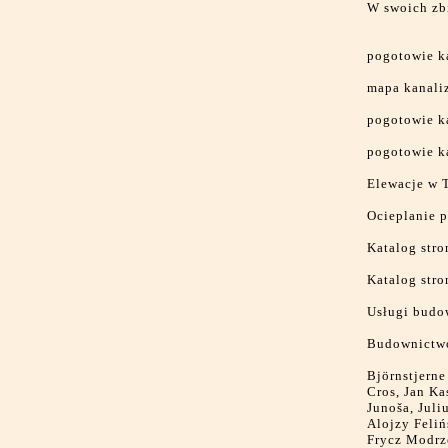
W swoich zb
pogotowie k
mapa kanaliz
pogotowie k
pogotowie k
Elewacje w 
Ocieplanie 
Katalog str
Katalog stro
Usługi budo
Budownictwo
Björnstjerne
Cros, Jan K
Junoša, Juli
Alojzy Feliń
Frycz Modrze