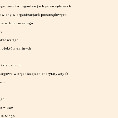
ięgowości w organizacjach pozarządowych
arowizny w organizacjach pozarządowych
zość finansowa ngo
go
alności ngo
projektów unijnych
 ksiąg w ngo
sięgowe w organizacjach charytatywnych
oli
ngo
a w ngo
ia w ngo