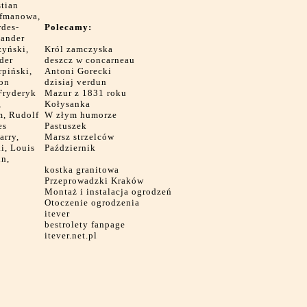
tian
ffmanowa,
rdes-
Polecamy:
sander
zyński,
Król zamczyska
der
deszcz w concarneau
rpiński,
Antoni Gorecki
ton
dzisiaj verdun
Fryderyk
Mazur z 1831 roku
,
Kołysanka
m, Rudolf
W złym humorze
es
Pastuszek
arry,
Marsz strzelców
i, Louis
Październik
hn,
kostka granitowa
Przeprowadzki Kraków
Montaż i instalacja ogrodzeń
Otoczenie ogrodzenia
itever
bestrolety fanpage
itever.net.pl