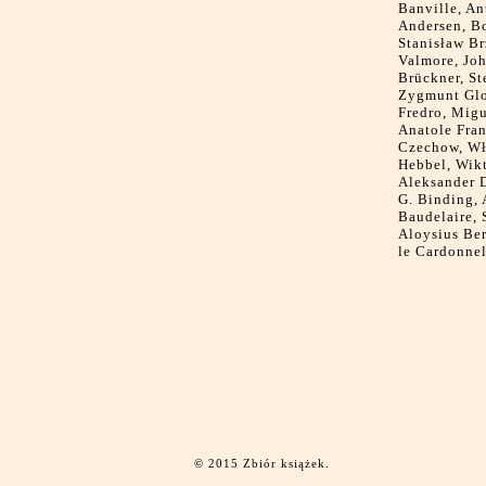
Banville, A
Andersen, B
Stanisław Br
Valmore, Jo
Brückner, St
Zygmunt Glo
Fredro, Migu
Anatole Fra
Czechow, Wł
Hebbel, Wikt
Aleksander D
G. Binding, 
Baudelaire, 
Aloysius Ber
le Cardonne
© 2015 Zbiór książek.