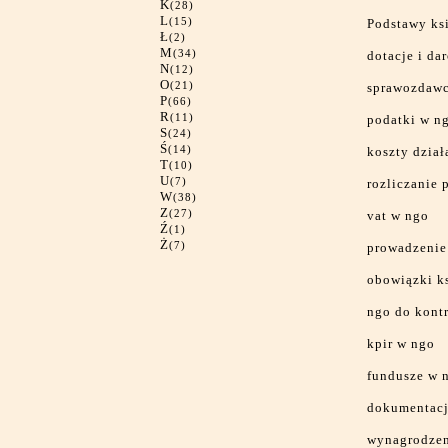
K
(28)
L
(15)
Podstawy ks
Ł
(2)
M
(34)
dotacje i d
N
(12)
O
(21)
sprawozdawc
P
(66)
R
(11)
podatki w n
S
(24)
Ś
(14)
koszty dział
T
(10)
U
(7)
rozliczanie 
W
(38)
Z
(27)
vat w ngo
Ź
(1)
Ż
(7)
prowadzenie
obowiązki k
ngo do kontr
kpir w ngo
fundusze w 
dokumentacj
wynagrodzen