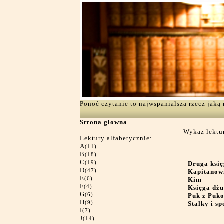
Ponoć czytanie to najwspanialsza rzecz jak
Strona głowna
Wykaz lektur
Lektury alfabetycznie:
A
(11)
B
(18)
C
(19)
-
Druga księ
D
(47)
-
Kapitanow
E
(6)
-
Kim
F
(4)
-
Księga dżu
G
(6)
-
Puk z Puk
H
(9)
-
Stalky i sp
I
(7)
J
(14)