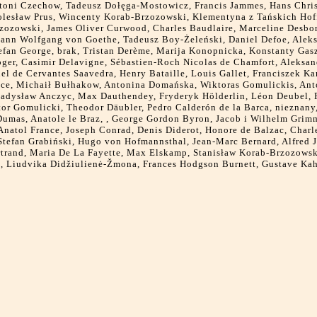
ntoni Czechow, Tadeusz Dołęga-Mostowicz, Francis Jammes, Hans Chris
olesław Prus, Wincenty Korab-Brzozowski, Klementyna z Tańskich Ho
zozowski, James Oliver Curwood, Charles Baudlaire, Marceline Desbo
hann Wolfgang von Goethe, Tadeusz Boy-Żeleński, Daniel Defoe, Alek
efan George, brak, Tristan Derème, Marija Konopnicka, Konstanty Gas
ger, Casimir Delavigne, Sébastien-Roch Nicolas de Chamfort, Aleksan
el de Cervantes Saavedra, Henry Bataille, Louis Gallet, Franciszek Ka
nce, Michaił Bułhakow, Antonina Domańska, Wiktoras Gomulickis, An
adysław Anczyc, Max Dauthendey, Fryderyk Hölderlin, Léon Deubel, 
or Gomulicki, Theodor Däubler, Pedro Calderón de la Barca, nieznany
umas, Anatole le Braz, , George Gordon Byron, Jacob i Wilhelm Grim
Anatol France, Joseph Conrad, Denis Diderot, Honore de Balzac, Charl
Stefan Grabiński, Hugo von Hofmannsthal, Jean-Marc Bernard, Alfred J
trand, Maria De La Fayette, Max Elskamp, Stanisław Korab-Brzozowsk
l, Liudvika Didžiulienė-Žmona, Frances Hodgson Burnett, Gustave Ka