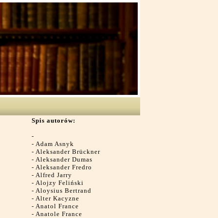
Spis autorów:
-
-
Adam Asnyk
-
Aleksander Brückner
-
Aleksander Dumas
-
Aleksander Fredro
-
Alfred Jarry
-
Alojzy Feliński
-
Aloysius Bertrand
-
Alter Kacyzne
-
Anatol France
-
Anatole France