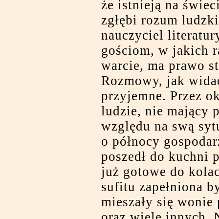
że istnieją na świec
zgłębi rozum ludzk
nauczyciel literatu
gościom, w jakich r
warcie, ma prawo s
Rozmowy, jak widać,
przyjemne. Przez o
ludzie, nie mający 
względu na swą syt
o północy gospodar
poszedł do kuchni p
już gotowe do kolac
sufitu zapełniona 
mieszały się wonie 
oraz wiele innych.