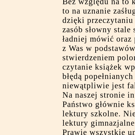
Bez względu na to k
to na uznanie zaśłu
dzięki przeczytaniu 
zasób słowny stale 
ładniej mówić oraz 
z Was w podstawówc
stwierdzeniem polon
czytanie książek wp
błędą popełnianych
niewątpliwie jest fa
Na naszej stronie i
Państwo głównie ksi
lektury szkolne. Ni
lektury gimnazjalne
Prawie wszystkie u