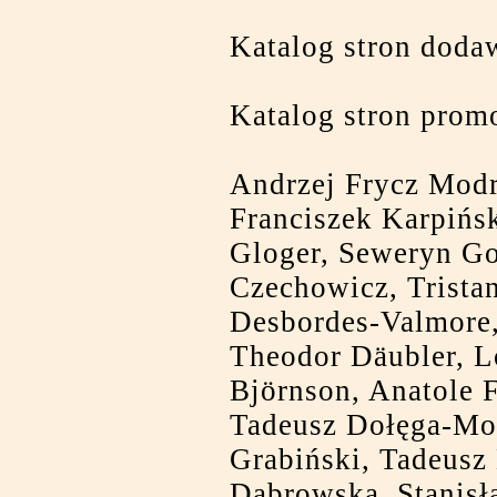
Katalog stron doda
Katalog stron promo
Andrzej Frycz Mod
Franciszek Karpińs
Gloger, Seweryn Go
Czechowicz, Trista
Desbordes-Valmore,
Theodor Däubler, Lo
Björnson, Anatole F
Tadeusz Dołęga-Mo
Grabiński, Tadeusz
Dąbrowska, Stanisł