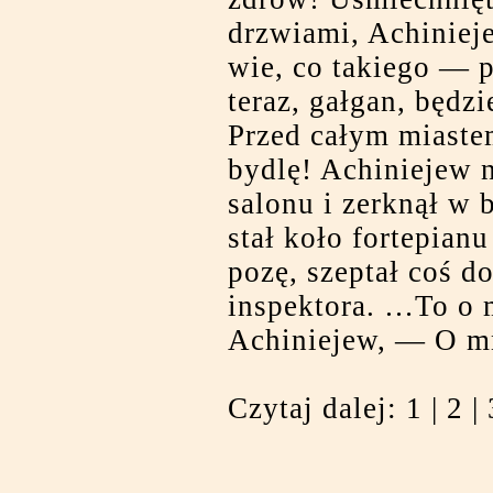
drzwiami, Achiniej
wie, co takiego — 
teraz, gałgan, będzi
Przed całym miaste
bydlę! Achiniejew n
salonu i zerknął w
stał koło fortepian
pozę, szeptał coś do
inspektora. …To o 
Achiniejew, — O m
Czytaj dalej:
1
|
2
|