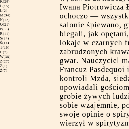
K
(28)
Iwana Piotrowicza 
L
(15)
Ł
(2)
ochoczo — wszystko
M
(34)
N
(12)
salonie śpiewano, g
O
(21)
P
(66)
biegali, jak opętan
R
(11)
S
(24)
lokaje w czarnych f
Ś
(14)
T
(10)
zabrudzonych krawa
U
(7)
W
(38)
gwar. Nauczyciel m
Z
(27)
Ź
(1)
Francuz Pasdequoi 
Ż
(7)
kontroli Mzda, siedz
opowiadali gościom
grobie żywych ludzi
sobie wzajemnie, p
swoje opinie o spir
wierzył w spirytyzm