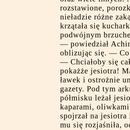
rozstawione, poroz
nieładzie różne zaką
krzątała się kuchar
podwójnym brzuchem
— powiedział Achini
oblizując się. — Co
— Chciałoby się cał
pokażże jesiotra! Ma
ławek i ostrożnie u
gazety. Pod tym a
półmisku leżał jesio
kaparami, oliwkami
spojrzał na jesiotra
mu się rozjaśniła, o