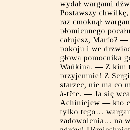
wydał wargami dźw
Postawszy chwilkę, 
raz cmoknął warga
płomiennego pocał
całujesz, Marfo? — 
pokoju i we drzwiac
głowa pomocnika g
Wańkina. — Z kim 
przyjemnie! Z Serg
starzec, nie ma co 
à-tête. — Ja się wca
Achiniejew — kto ci
tylko tego… warg
zadowolenia… na 
zdrów! Uśmiechnięt