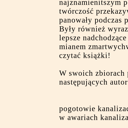
najznamienitszym p
twórczość przekazyw
panowały podczas po
Były również wyraz
lepsze nadchodzące 
mianem zmartwychws
czytać książki!
W swoich zbiorach 
następujących auto
pogotowie kanaliz
w awariach kanaliz