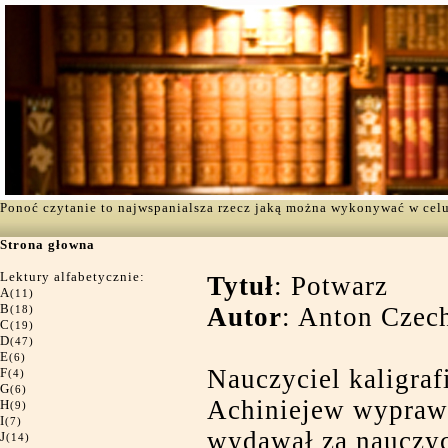
Ponoć czytanie to najwspanialsza rzecz jaką można wykonywać w cel
Strona głowna
Lektury alfabetycznie:
Tytuł
: Potwarz
A
(11)
B
Autor
: Anton Cze
(18)
C
(19)
D
(47)
E
(6)
Nauczyciel kaligraf
F
(4)
G
(6)
Achiniejew wyprawi
H
(9)
I
(7)
wydawał za nauczyci
J
(14)